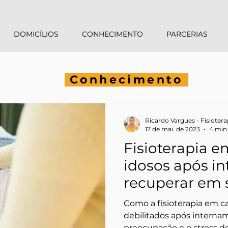
DOMICÍLIOS
CONHECIMENTO
PARCERIAS
Conhecimento
Ricardo Vargues - Fisioter
17 de mai. de 2023
4 min 
Fisioterapia e
idosos após i
recuperar em 
aliviar o cuida
Como a fisioterapia em c
debilitados após intername
preocupação e o stress do