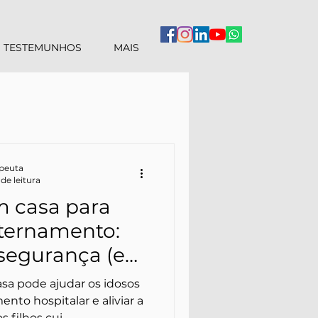
TESTEMUNHOS
MAIS
apeuta
de leitura
m casa para
nternamento:
segurança (e
dor)
asa pode ajudar os idosos
nto hospitalar e aliviar a
s filhos cui