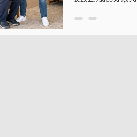
Portugal atingiu 24,3%, u
da União. Isto não é “só” estatística: traduz-se em
mais quedas, mais dor cr
mobilidade, mais depend
sobre famílias e cuidadore