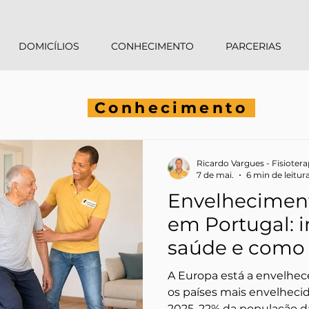
DOMICÍLIOS
CONHECIMENTO
PARCERIAS
Conhecimento
Ricardo Vargues - Fisioter
7 de mai.
6 min de leitur
Envelheciment
em Portugal: 
saúde e como a
pode ajudar (
A Europa está a envelhec
os países mais envelhecid
2025, 22% da população d