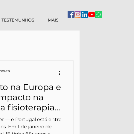
TESTEMUNHOS
MAIS
apeuta
a
o na Europa e
impacto na
 fisioterapia
em casa)
er — e Portugal está entre
os. Em 1 de janeiro de
a UE tinha 65+ anos e