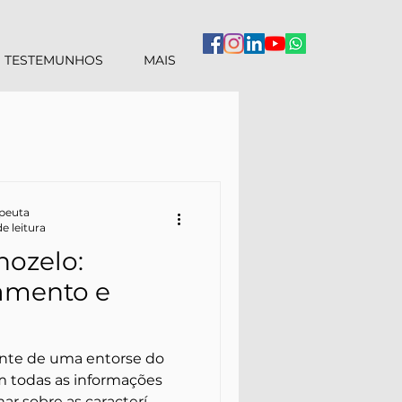
TESTEMUNHOS
MAIS
apeuta
e leitura
nozelo:
tamento e
nte de uma entorse do
em todas as informações
ar sobre as caracterí