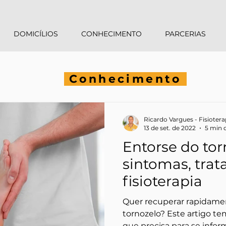
DOMICÍLIOS
CONHECIMENTO
PARCERIAS
Conhecimento
Ricardo Vargues - Fisioter
13 de set. de 2022
5 min d
Entorse do tor
sintomas, tra
fisioterapia
Quer recuperar rapidame
tornozelo? Este artigo t
que precisa para se inform