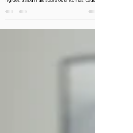
A osteoartrose é uma doença degenerativa
que afeta as articulações e pode causar dor e
rigidez. Saiba mais sobre os sintomas, causas
e trata