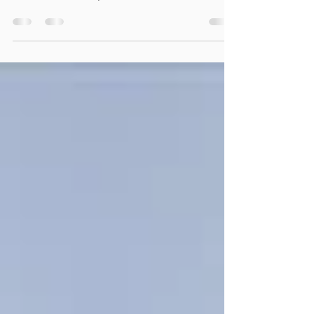
neurológica progressiva que afeta o controlo
do movimento e pode interferir em tarefas
simples do dia a dia: levantar-se, andar em
casa, virar-se na cama, vestir-se ou sair à rua
com confiança. Entre os sintomas mais
comuns estão tremor, rigidez, lentidão de
movimentos (bradicinesia) e alterações do
equilíbrio e da marcha.